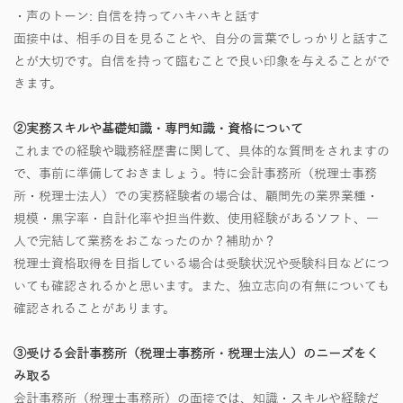
・声のトーン: 自信を持ってハキハキと話す
面接中は、相手の目を見ることや、自分の言葉でしっかりと話すこ
とが大切です。自信を持って臨むことで良い印象を与えることがで
きます。
②実務スキルや基礎知識・専門知識・資格について
これまでの経験や職務経歴書に関して、具体的な質問をされますの
で、事前に準備しておきましょう。特に会計事務所（税理士事務
所・税理士法人）での実務経験者の場合は、顧問先の業界業種・
規模・黒字率・自計化率や担当件数、使用経験があるソフト、一
人で完結して業務をおこなったのか？補助か？
税理士資格取得を目指している場合は受験状況や受験科目などにつ
いても確認されるかと思います。また、独立志向の有無についても
確認されることがあります。
③受ける会計事務所（税理士事務所・税理士法人）のニーズをく
み取る
会計事務所（税理士事務所）の面接では、知識・スキルや経験だ