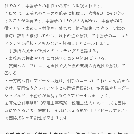
けでなく、事務所との相性や将来性も重視されます。
面接では、応募先のニーズを的確に把握し、臨機応変に受け答え
することが重要です。事務所のHPや求人内容から、事務所の特
徴・方針・求める人材像を可能な限り情報収集して臨み、実際の面
接時に詳細を確認してから、以下の点を意識して事務所のニーズと
マッチする経験・スキルなどを強調してアピールします。
・事務所の風土や社風とのマッチングを意識する。
・事務所の特徴や方針に共感する点を具体的に述べる。
・質問への回答には、定着性や入社後の業務の再現性を意識して回
答する。
・一方的な自己アピールは避け、相手のニーズに合わせた対話を心
がけ、専門性やクライアントとの関係構築能力、協調性やリーダー
シップなど、事務所が重視する点をアピールしましょう。
応募先会計事務所（税理士事務所・税理士法人）のニーズを面接
時にできるかぎり把握し、それに応える形で自己アピールすること
で面接成功の可能性が高まります。