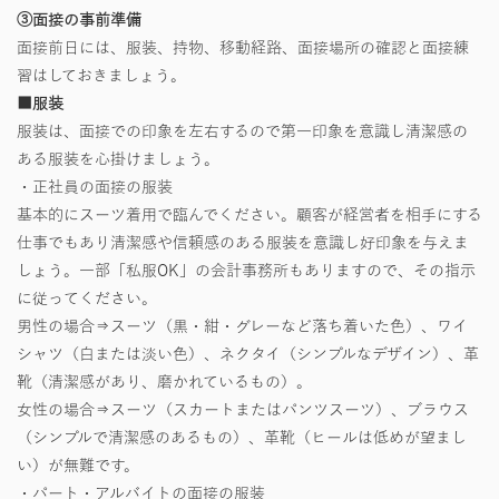
③面接の事前準備
面接前日には、服装、持物、移動経路、面接場所の確認と面接練
習はしておきましょう。
■服装
服装は、面接での印象を左右するので第一印象を意識し清潔感の
ある服装を心掛けましょう。
・正社員の面接の服装
基本的にスーツ着用で臨んでください。顧客が経営者を相手にする
仕事でもあり清潔感や信頼感のある服装を意識し好印象を与えま
しょう。一部「私服OK」の会計事務所もありますので、その指示
に従ってください。
男性の場合⇒スーツ（黒・紺・グレーなど落ち着いた色）、ワイ
シャツ（白または淡い色）、ネクタイ（シンプルなデザイン）、革
靴（清潔感があり、磨かれているもの）。
女性の場合⇒スーツ（スカートまたはパンツスーツ）、ブラウス
（シンプルで清潔感のあるもの）、革靴（ヒールは低めが望まし
い）が無難です。
・パート・アルバイトの面接の服装