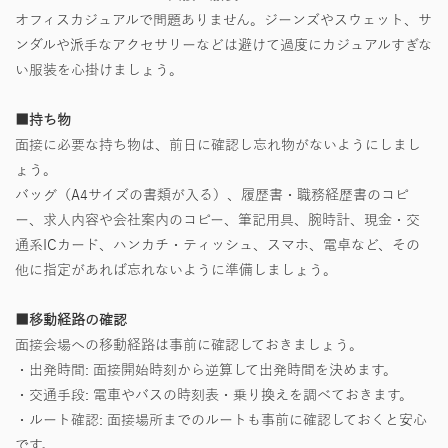
オフィスカジュアルで問題ありません。ジーンズやスウェット、サ
ンダルや派手なアクセサリーなどは避けて過度にカジュアルすぎな
い服装を心掛けましょう。
■持ち物
面接に必要な持ち物は、前日に確認し忘れ物がないようにしまし
ょう。
バッグ（A4サイズの書類が入る）、履歴書・職務経歴書のコピ
ー、求人内容や会社案内のコピー、筆記用具、腕時計、現金・交
通系ICカード、ハンカチ・ティッシュ、スマホ、電卓など、その
他に指定があれば忘れないように準備しましょう。
■移動経路の確認
面接会場への移動経路は事前に確認しておきましょう。
・出発時間: 面接開始時刻から逆算して出発時間を決めます。
・交通手段: 電車やバスの時刻表・乗り換えを調べておきます。
・ルート確認: 面接場所までのルートも事前に確認しておくと安心
です。