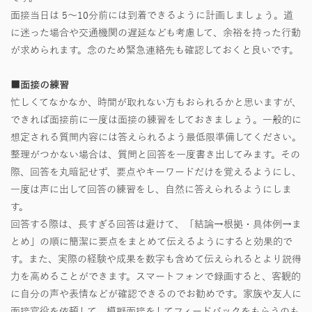
面接当日は 5〜10分前には到着できるように計画しましょう。道
に迷った場合や交通機関の遅延なども考慮して、余裕を持った行動
が求められます。念のため緊急連絡先も確認しておくと良いです。
■面接の練習
忙しくてなかなか、時間が取れない方もおられるかと思いますが、
できれば面接前に一度は面接の練習をしておきましょう。一般的に
想定される質問内容には答えられるよう最低限準備してください。
整理がつかない場合は、質問と回答を一度書き出してみます。その
際、回答を丸暗記せず、要点やキーワードだけを覚えるようにし、
一度は声に出して回答の練習をし、自然に答えられるようにしま
す。
回答する際は、長すぎる回答は避けて、「結論→根拠・具体例→ま
とめ」の順に簡潔に要点をまとめて伝えるようにすると効果的で
す。また、実際の経験や成果を数字も含めて伝えられるとより説得
力を高めることができます。スマートフォンで録画すると、客観的
に自分の声や表情などが確認できるのでお勧めです。家族や友人に
面接官役を依頼して、模擬面接をしてフィードバックをもらうのも