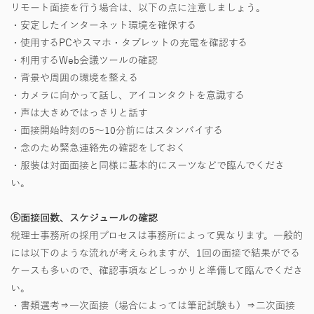
リモート面接を行う場合は、以下の点に注意しましょう。
・安定したインターネット環境を確保する
・使用するPCやスマホ・タブレットの充電を確認する
・利用するWeb会議ツールの確認
・背景や周囲の環境を整える
・カメラに向かって話し、アイコンタクトを意識する
・声は大きめではっきりと話す
・面接開始時刻の5～10分前にはスタンバイする
・念のため緊急連絡先の確認をしておく
・服装は対面面接と同様に基本的にスーツなどで臨んでくださ
い。
⑤面接回数、スケジュールの確認
税理士事務所の採用プロセスは事務所によって異なります。一般的
には以下のような流れが考えられますが、1回の面接で結果がでる
ケースも多いので、確認事項などしっかりと準備して臨んでくださ
い。
・書類選考⇒一次面接（場合によっては筆記試験も）⇒二次面接