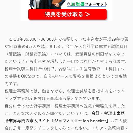
ここ3年35,000～36,000人で推移していた申込者が平成29年の第
67回以来の4万人を越えました。今年から会計学に属する試験科目
（簿記論・財務諸表論）については、受験資格の制限がなくなっ
たということも申込者が増加した一因ではないかと考えられます。
税理士試験は科目合格制で、合格科目は生涯有効で、１科目ずつ
の受験もOKなので、自分のペースで資格を目指せるというのも魅
力です。
税理士事務所では、働きながら、税理士試験を目指す方をバック
アップする制度を設ける事務所も増えてきています。
自分に合った会計事務所・税理士事務所へ就職や転職先を探した
い、どんな求人があるか調べたいという方は、
会計・税理士事務
所業界専門の求人サイト『ジョブノック～Job Knock～』
もこの機
会に是非一度是非チェックしてみてください。エリア・業務内容・