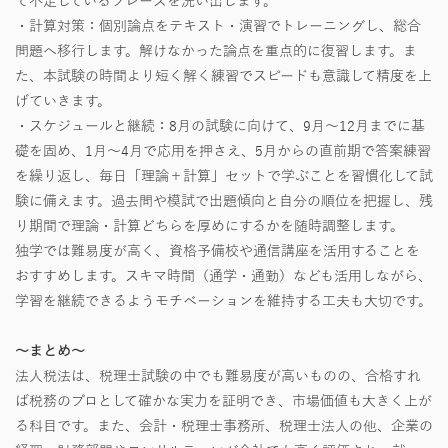
て不足しているフレーズを洗い出します。
・計算対策：個別論点をテキスト・演習でトレーニングし、総合
問題へ移行します。解けなかった論点を重点的に復習します。ま
た、本試験の時間より短く解く練習でスピードも意識して精度を上
げていきます。
・スケジュールと継続：8月の試験に向けて、9月～12月までに基
礎を固め、1月〜4月で応用を押さえ、5月からの直前期で答案練習
を繰り返し、毎日「理論＋計算」セットで学ぶことを習慣化して試
験に備えます。過去問や模試で出題傾向と自分の順位を把握し、残
り期間で理論・計算どちらを厚めにするかを随時調整します。
独学では難易度が高く、資格予備校や通信講座を活用することを
おすすめします。スキマ時間（通学・通勤）なども活用しながら、
学習を継続できるようモチベーションを維持する工夫も大切です。
～まとめ～
法人税法は、税理士試験の中でも難易度が高いものの、合格すれ
ば税務のプロとして確かな実力を証明でき、市場価値も大きく上が
る科目です。また、会計・税理士事務所、税理士法人の他、企業の