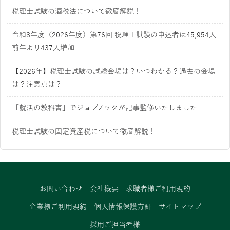
税理士試験の酒税法について徹底解説！
令和8年度（2026年度）第76回 税理士試験の申込者は45,954人
前年より437人増加
【2026年】税理士試験の試験会場は？いつわかる？過去の会場
は？注意点は？
「就活の教科書」でジョブノックが記事監修いたしました
税理士試験の固定資産税について徹底解説！
お問い合わせ
会社概要
求職者様ご利用規約
企業様ご利用規約
個人情報保護方針
サイトマップ
採用ご担当者様