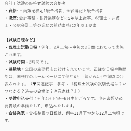
会計士試験の短答式試験の合格者
・資格:
日商簿記検定1級合格者、全経簿記上級合格者
・職歴:
会計事務・銀行業務などに2年以上従事。税理士・弁護
士・公認会計士等の業務の補助事務に2年以上従事
【試験日程など】
・税理士試験日程：
例年、8月上旬～中旬の3日間にわたって実施
されます。
・試験時間：
2時間です。
・受験地：
全国の主要都市に設けられています。正確な日程や時間
割は、国税庁のホームページにて例年4月上旬から4月中旬頃に公
表されます。
（▼関連記事 参考：『税理士試験の試験会場は？い
つわかる？過去の会場は？注意点は？』）
・受験申込受付：
例年4月下旬～5月中旬ごろです。申込書類や必
要書類の準備をして、申込みをします。
・合格発表：
合格発表の日程は、例年11月下旬から12月上旬頃で
す。