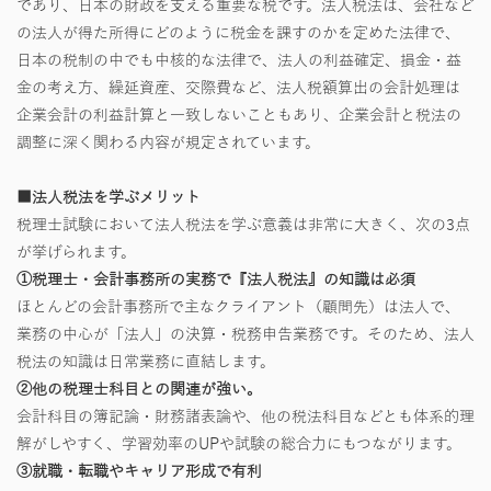
であり、日本の財政を支える重要な税です。法人税法は、会社など
の法人が得た所得にどのように税金を課すのかを定めた法律で、
日本の税制の中でも中核的な法律で、法人の利益確定、損金・益
金の考え方、繰延資産、交際費など、法人税額算出の会計処理は
企業会計の利益計算と一致しないこともあり、企業会計と税法の
調整に深く関わる内容が規定されています。
■法人税法を学ぶメリット
税理士試験において法人税法を学ぶ意義は非常に大きく、次の3点
が挙げられます。
①税理士・会計事務所の実務で『法人税法』の知識は必須
ほとんどの会計事務所で主なクライアント（顧問先）は法人で、
業務の中心が「法人」の決算・税務申告業務です。そのため、法人
税法の知識は日常業務に直結します。
②他の税理士科目との関連が強い。
会計科目の簿記論・財務諸表論や、他の税法科目などとも体系的理
解がしやすく、学習効率のUPや試験の総合力にもつながります。
③就職・転職やキャリア形成で有利