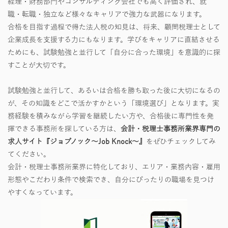
経理・財務部門やコンサルティング会社でも高く評価され、就
職・転職・独立など様々なキャリアで強力な武器になります。
合格を目指す過程で得た法人税の知見は、将来、顧問税理士として
企業成長を支援する力にもなります。学びをキャリアに直結させる
ためにも、試験勉強と並行して「自分に合った環境」を意識的に探
すことが大切です。
試験勉強と並行して、あるいは合格を勝ち取った後に大切になるの
が、その知識をどこで活かすかという「環境選び」となります。実
務経験を積みながら学習を継続したい方や、合格後に専門性を発
揮できる事務所を探している方は、
会計・税理士事務所業界専門の
求人サイト『ジョブノック～Job Knock～』
をぜひチェックしてみ
てください。
会計・税理士事務所業界に特化しており、エリア・業務内容・雇用
形態やこだわり条件で検索でき、自分にぴったりの職場を見つけ
やすくなっています。