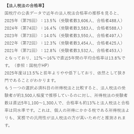
【法人税法の合格率】
国税庁の公表データで近年の法人税法合格率の推移を見ると、
2025年（第75回）：13.5％（受験者数3,606人、合格者488人）
2024年（第74回）：16.4％（受験者数3,583人、合格者588人）
2023年（第73回）：14.0％（受験者数3,550人、合格者497人）
2022年（第72回）：12.3％（受験者数3,454人、合格者425人）
2021年（第71回）：12.8％（受験者数3,532人、合格者453人）
となっており、12％～16％で直近5年間の平均合格率は13.8％で
す。​
（参照：国税庁HP）
2025年度は13.5％と前年よりやや低下しており、依然として狭き
門であることがわかります。
もう一つの選択必須科目の所得税法と比較すると、法人税法の受
験者が約3,500人程度で推移しているのに対し、所得税法の受験者
数は直近5年1,100〜1,300人で、合格率も約13％と法人税法と合格
率は同水準です。これは、個人の所得にかかる税である所得税法よ
りも、実務での汎用性が法人税法の方が高いためだと推測されま
す。