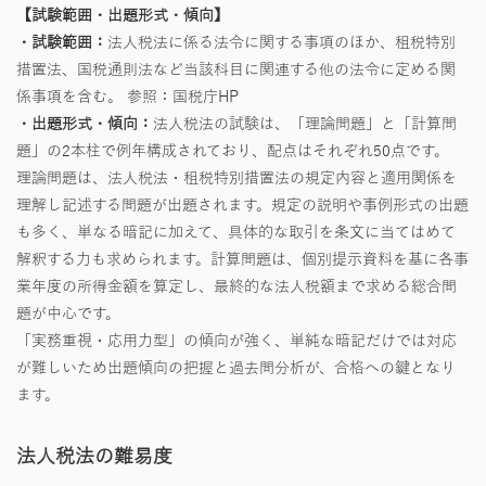
【試験範囲・出題形式・傾向】
・試験範囲：
法人税法に係る法令に関する事項のほか、租税特別
措置法、国税通則法など当該科目に関連する他の法令に定める関
係事項を含む。
参照：国税庁HP
・出題形式・傾向：
法人税法の試験は、「理論問題」と「計算問
題」の2本柱で例年構成されており、配点はそれぞれ50点です。
理論問題は、法人税法・租税特別措置法の規定内容と適用関係を
理解し記述する問題が出題されます。規定の説明や事例形式の出題
も多く、単なる暗記に加えて、具体的な取引を条文に当てはめて
解釈する力も求められます。計算問題は、個別提示資料を基に各事
業年度の所得金額を算定し、最終的な法人税額まで求める総合問
題が中心です。
「実務重視・応用力型」の傾向が強く、単純な暗記だけでは対応
が難しいため出題傾向の把握と過去問分析が、合格への鍵となり
ます。
法人税法の難易度