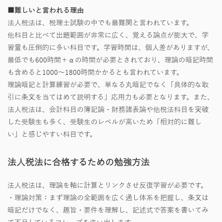
■難しいと言われる理由
法人税法は、税理士試験の中でも最難関と言われています。
他科目と比べて出題範囲が非常に広く、覚える論点が膨大で、学
習量も圧倒的に多い科目です。学習時間は、個人差がありますが、
最低でも600時間＋αの時間が必要とされており、理論の暗記時間
も含めると1000～1800時間かかるとも言われています。
理論暗記と計算練習が必要で、単なる丸暗記でなく「具体的な取
引に条文を当てはめて説明する」応用力も必要となります。また、
法人税法は、会計科目の簿記論・財務諸表論や他税法科目を突破
した受験生も多く、受験生のレベルが高いため「相対的に難し
い」と感じやすい科目です。
法人税法に合格するための勉強方法
法人税法は、理論を軸に計算とリンクさせ反復学習が必要です。
・理論対策：まず理論の全範囲を広く通し体系を把握し、条文は
暗記だけでなく、趣旨・要件を理解し、記述式で答案を書いてみ