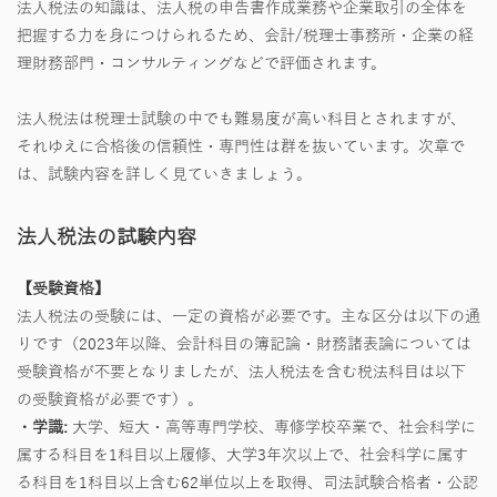
法人税法の知識は、法人税の申告書作成業務や企業取引の全体を
把握する力を身につけられるため、会計/税理士事務所・企業の経
理財務部門・コンサルティングなどで評価されます。
法人税法は税理士試験の中でも難易度が高い科目とされますが、
それゆえに合格後の信頼性・専門性は群を抜いています。次章で
は、試験内容を詳しく見ていきましょう。
法人税法の試験内容
【受験資格】
法人税法の受験には、一定の資格が必要です。主な区分は以下の通
りです（2023年以降、会計科目の簿記論・財務諸表論については
受験資格が不要となりましたが、法人税法を含む税法科目は以下
の受験資格が必要です）。
・学識:
大学、短大・高等専門学校、専修学校卒業で、社会科学に
属する科目を1科目以上履修、大学3年次以上で、社会科学に属す
る科目を1科目以上含む62単位以上を取得、司法試験合格者・公認