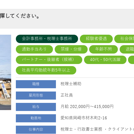
揮してください。
会計事務所・税理士事務所
経験者優遇
社会保
通勤手当あり
禁煙・分煙
年齢不問
退
パートナー・後継者（候補）
40代・50代活躍
社員平均勤続年数5年以上
税理士補助
職種
正社員
雇用形態
月給 202,000円～415,000円
給与
愛知県岡崎市材木町2-16
勤務地
税理士・行政書士業務 ・クライアント
仕事内容