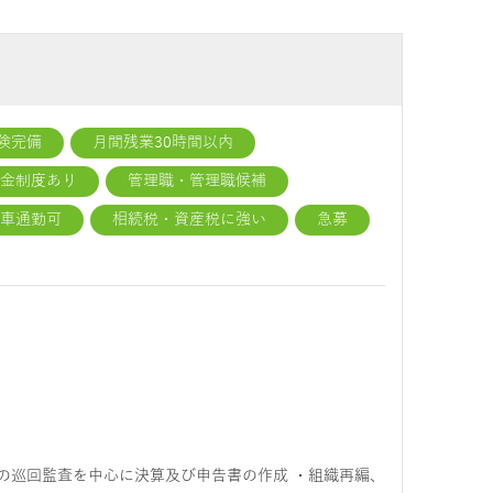
険完備
月間残業30時間以内
職金制度あり
管理職・管理職候補
車通勤可
相続税・資産税に強い
急募
の巡回監査を中心に決算及び申告書の作成 ・組織再編、