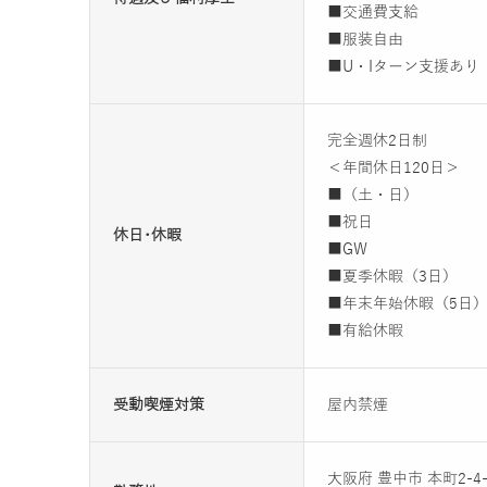
■交通費支給
■服装自由
■U・Iターン支援あり
完全週休2日制
＜年間休日120日＞
■（土・日）
■祝日
休日･休暇
■GW
■夏季休暇（3日）
■年末年始休暇（5日
■有給休暇
受動喫煙対策
屋内禁煙
大阪府 豊中市 本町2-