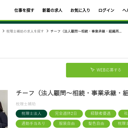
仕事を探す
新着の求人
お気に入り
ログイン
ヘ
税理士補助の求人を探す
チーフ（法人顧問～相続・事業承継・組織再...
WEB応募する
チーフ（法人顧問～相続・事業承継・
税理士補助
税理士法人
完全週休2日
経験者優遇
社
通勤手当あり
服装自由
髪色自由
税理