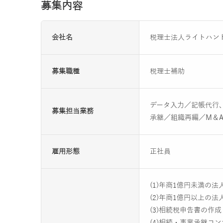
募集内容
会社名
税理士法人ライトハン
募集職種
税理士補助
データ入力／記帳代行、
募集担当業務
承継／組織再編／M＆
雇用形態
正社員
(1)年商1億円未満
(2)年商1億円以上の
(3)相続税申告書の作
(4)相続・事業承継コ