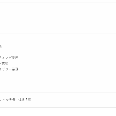
務
ティング業務
グ業務
イザリー業務
8リベルテ豊中本町5階