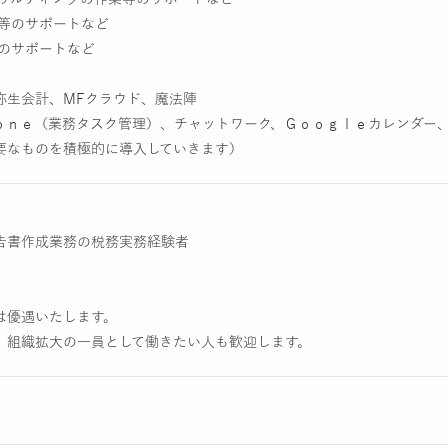
業等のサポートなど
務のサポートなど
弥生会計、MFクラウド、魔法陣
ｔｏｎｅ（業務タスク管理）、チャットワーク、Ｇｏｏｇｌｅカレンダー
要なものを積極的に導入していきます）
告書作成業務の税務実務経験者
は優遇いたします。
、組織拡大の一員として働きたい人も歓迎します。