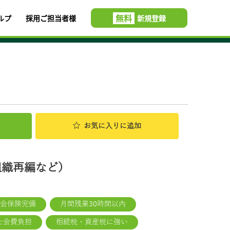
無料
ルプ
採用ご担当者様
新規登録
お気に入り
に追加
組織再編など）
会保険完備
月間残業30時間以内
士会費負担
相続税・資産税に強い