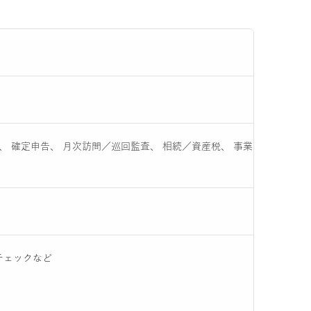
、 確定申告、 月次訪問／巡回監査、 相続／資産税、 事業
チェックなど