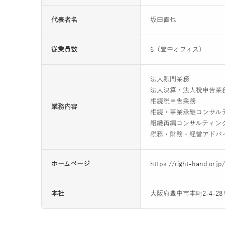
代表者名
坂田直也
従業員数
6（豊中オフィス）
法人顧問業務
法人決算・法人税申告業
相続税申告業務
業務内容
相続・事業承継コンサル
組織再編コンサルティン
税務・財務・経営アドバ
ホームページ
https://right-hand.or.jp/
本社
大阪府豊中市本町2-4-2