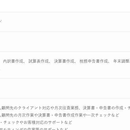
ド
 内訳書作成、 試算表作成、 決算書作成、 税務申告書作成、 年末調整
A
の法人顧問先のクライアント対応や月次往査業務、決算書・申告書の作成・
法人顧問先の月次作業や決算書・申告書作成作業や一次チェックなど
成・チェックやお客様対応のサポートなど
ンサルティングの作業等のサポートなど