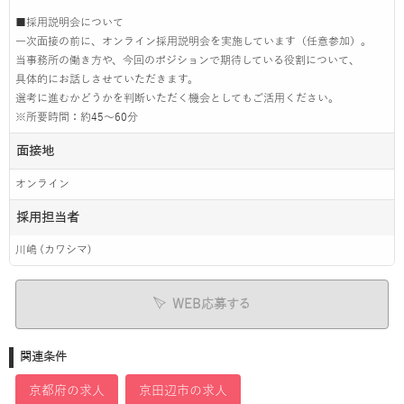
■採用説明会について
一次面接の前に、オンライン採用説明会を実施しています（任意参加）。
当事務所の働き方や、今回のポジションで期待している役割について、
具体的にお話しさせていただきます。
選考に進むかどうかを判断いただく機会としてもご活用ください。
※所要時間：約45〜60分
面接地
オンライン
採用担当者
川嶋 (カワシマ)
WEB応募する
関連条件
京都府の求人
京田辺市の求人