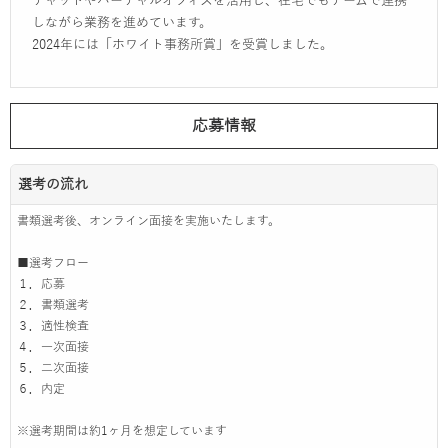
チャットやバーチャルオフィスを活用し、在宅でもチームで連携
しながら業務を進めています。
2024年には「ホワイト事務所賞」を受賞しました。
応募情報
選考の流れ
書類選考後、オンライン面接を実施いたします。
■選考フロー
１．応募
２．書類選考
３．適性検査
４．一次面接
５．二次面接
６．内定
※選考期間は約1ヶ月を想定しています