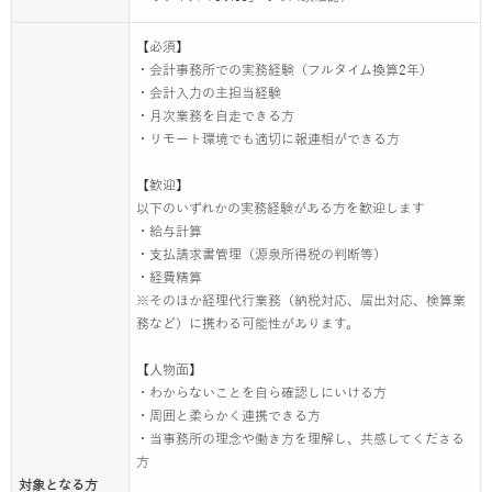
【必須】
・会計事務所での実務経験（フルタイム換算2年）
・会計入力の主担当経験
・月次業務を自走できる方
・リモート環境でも適切に報連相ができる方
【歓迎】
以下のいずれかの実務経験がある方を歓迎します
・給与計算
・支払請求書管理（源泉所得税の判断等）
・経費精算
※そのほか経理代行業務（納税対応、届出対応、検算業
務など）に携わる可能性があります。
【人物面】
・わからないことを自ら確認しにいける方
・周囲と柔らかく連携できる方
・当事務所の理念や働き方を理解し、共感してくださる
方
対象となる方