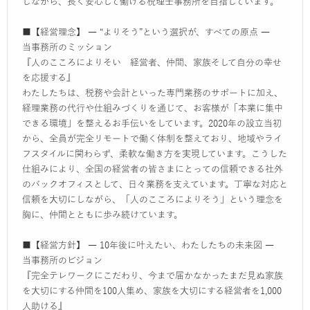
しながら、長く安心して働ける税理士事務所を目指しています。
■【経営理念】 ― “よりそう”という選択が、すべての原点 ―
当事務所のミッション
『人のこころによりそい 経営者、仲間、家族そして自分の幸せ
を応援する』
わたしたちは、税務や会計といった専門業務のサポートに加え、
経理業務の代行や仕組みづくりを通じて、お客様が「本業に集中
できる環境」を整えるお手伝いをしています。2020年の設立当初
から、全員が完全リモートで働く体制を整えており、地域やライ
フスタイルに関わらず、柔軟な働き方を実現しています。こうした
仕組みにより、全国の経営者の皆さまにとっての信頼できる社外
のバックオフィスとして、日々業務を支えています。丁寧な対応と
信頼を大切にしながら、「人のこころによりそう」という理念を
胸に、仲間とともに歩み続けています。
■【経営方針】 ― 10年後に叶えたい、わたしたちの未来図 ―
当事務所のビジョン
『完全テレワークにこだわり、今まで届かなかったまだ見ぬ家族
を大切にする仲間を100人集め、家族を大切にする経営者を1,000
人助ける』