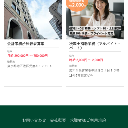
会計事務所経験者募集
税理士補助業務（アルバイト・
パート）
給与
給与
月給 290,000円 ～ 750,000円
時給 2,000円 ～ 2,000円
勤務地
勤務地
東京都港区港区元麻布3-2-19-4F
愛知県名古屋市中区錦２丁目１３番
19号7階瀧定ビル
お問い合わせ
会社概要
求職者様ご利用規約