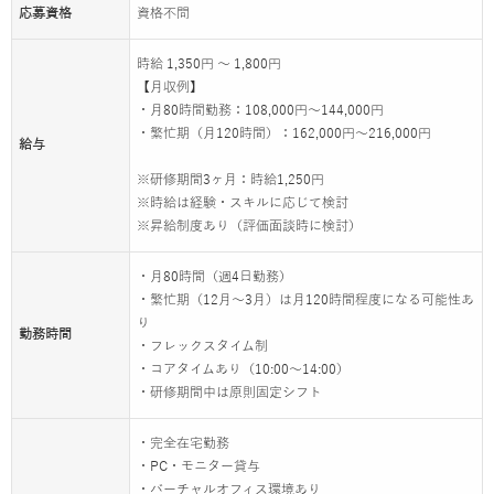
応募資格
資格不問
時給 1,350円 ～ 1,800円
【月収例】
・月80時間勤務：108,000円〜144,000円
・繁忙期（月120時間）：162,000円〜216,000円
給与
※研修期間3ヶ月：時給1,250円
※時給は経験・スキルに応じて検討
※昇給制度あり（評価面談時に検討）
・月80時間（週4日勤務）
・繁忙期（12月〜3月）は月120時間程度になる可能性あ
り
勤務時間
・フレックスタイム制
・コアタイムあり（10:00〜14:00）
・研修期間中は原則固定シフト
・完全在宅勤務
・PC・モニター貸与
・バーチャルオフィス環境あり