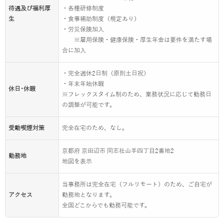
待遇及び福利厚
・各種研修制度
生
・食事補助制度（規定あり）
・労災保険加入
※雇用保険・健康保険・厚生年金は要件を満たす場
合に加入
・完全週休2日制（原則土日祝）
・年末年始休暇
休日･休暇
※フレックスタイム制のため、業務状況に応じて勤務日
の調整が可能です。
受動喫煙対策
完全在宅のため、なし。
京都府 京田辺市 同志社山手四丁目2番地2
勤務地
地図を表示
当事務所は完全在宅（フルリモート）のため、ご自宅が
アクセス
勤務地となります。
全国どこからでも勤務可能です。