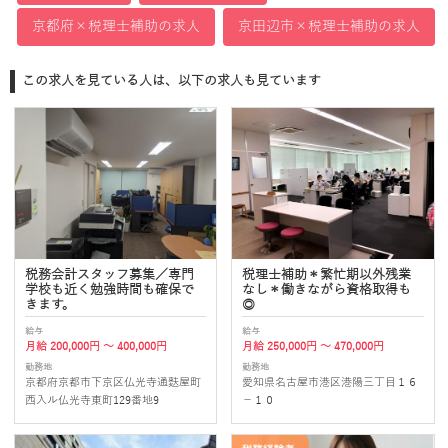
京都府×税理士補助の求人
京田辺市×税理士補助の求人
この求人を見ている人は、以下の求人も見ています
税務会計スタッフ募集／専門
税理士補助＊繁忙期以外残業
学校も近く勉強時間も確保で
なし＊働きながら資格取得も
きます。
◎
給与
給与
月給 200,000円 ～ 400,000円
月給 250,000円 ～ 470,000円
勤務地
勤務地
京都府京都市下京区仏光寺通麩屋町
愛知県名古屋市港区港陽三丁目１６
西入ル仏光寺東町129番地9
－１０