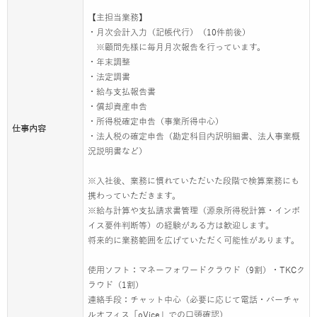
【主担当業務】
・月次会計入力（記帳代行）（10件前後）
※顧問先様に毎月月次報告を行っています。
・年末調整
・法定調書
・給与支払報告書
・償却資産申告
・所得税確定申告（事業所得中心）
仕事内容
・法人税の確定申告（勘定科目内訳明細書、法人事業概
況説明書など）
※入社後、業務に慣れていただいた段階で検算業務にも
携わっていただきます。
※給与計算や支払請求書管理（源泉所得税計算・インボ
イス要件判断等）の経験がある方は歓迎します。
将来的に業務範囲を広げていただく可能性があります。
使用ソフト：マネーフォワードクラウド（9割）・TKCク
ラウド（1割）
連絡手段：チャット中心（必要に応じて電話・バーチャ
ルオフィス「oVice」での口頭確認）