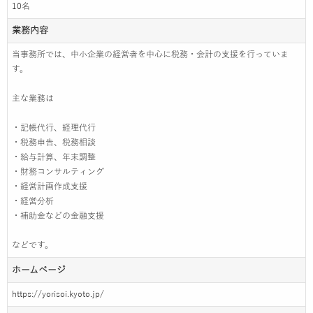
10名
業務内容
当事務所では、中小企業の経営者を中心に税務・会計の支援を行っていま
す。
主な業務は
・記帳代行、経理代行
・税務申告、税務相談
・給与計算、年末調整
・財務コンサルティング
・経営計画作成支援
・経営分析
・補助金などの金融支援
などです。
ホームページ
https://yorisoi.kyoto.jp/