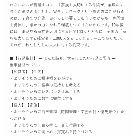
わたしたちが目指すのは、「家族を大切にする仲間が、無理なく
長く活躍できる会社」。完全テレワークという働き方にこだわる
のは、子育てや介護、自分らしい暮らしを守りながらも、専門性
を発揮し、誰かの力になれる環境をつくりたいからです。10年後
には、まだ見ぬ家族を大切にする仲間100人とともに、全国の「家
族を大切にする経営者」1,000人を支えられるチームでありたい。
それが、わたしたちの未来に対する約束です。
■【行動指針】 ― どんな時も、大事にしたい行動と思考 ―
当事務所のバリュー
【経営者】【仲間】
・よりそうために報連相を心がける
・よりそうために相手の気持ちを考える
・よりそうためにレスポンスは早くする
・よりそうために数字は完璧にする
【個人】【家族】
・よりそうために自己管理（時間管理・業務の質・優先順位）を
心がける
・よりそうために自ら考え、自ら行動する
・よりそうために向上心・探究心を持ちづける