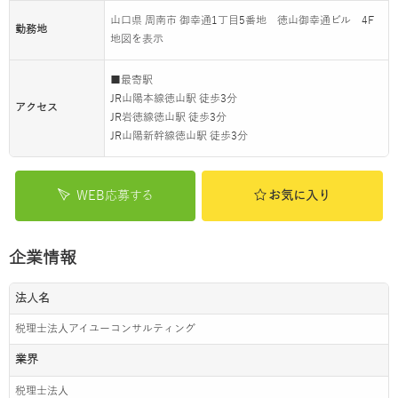
山口県 周南市 御幸通1丁目5番地 徳山御幸通ビル 4F
勤務地
地図を表示
■最寄駅
JR山陽本線徳山駅 徒歩3分
アクセス
JR岩徳線徳山駅 徒歩3分
JR山陽新幹線徳山駅 徒歩3分
WEB応募する
お気に入り
企業情報
法人名
税理士法人アイユーコンサルティング
業界
税理士法人