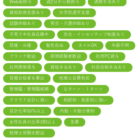
Web面接可
週2日から勤務可
通勤手当あり
資格取得支援あり
大学院通学支援
試験休暇あり
育児・介護休暇あり
子育て中社員在籍中
歩合・インセンティブ制度あり
禁煙・分煙
髪色自由
ネイルOK
年齢不問
ブランク歓迎
経理経験者歓迎
社用PC貸与
社用携帯貸与
資格手当あり
科目合格手当あり
官報合格者を輩出
税理士会費負担
管理職・管理職候補
Ｕターン・Ｉターン
クラウド会計に強い
相続税・資産税に強い
自計化率50％以上
内勤・外勤分業制
女性社員の比率3割以上
急募
税理士受験生歓迎