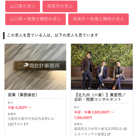
山口県の求人
周南市の求人
山口県×税理士補助の求人
周南市×税理士補助の求人
この求人を見ている人は、以下の求人も見ています
営業（業務委託）
【北九州（小倉）】資産税／
会計・税務コンサルタント
給与
給与
月給 6,250円 ～
年収・年俸 3,500,000円 ～
勤務地
7,000,000円
大阪府大阪市中央区内本町1-1-
勤務地
1OCTビル３F
福岡県北九州市小倉北区田町11-18
エスペランサ小倉第2 2F