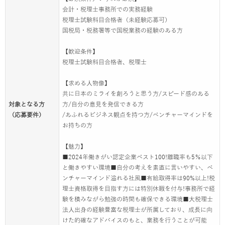
会計・税理士事務所での実務経験
税理士試験科目合格者（未経験応募可）
国税局・税務署等で国税業務の経験のある方
【歓迎条件】
税理士試験科目合格者、税理士
【求める人物像】
共に日本のミライを創ろうと思う方/スピード感のある
対象となる方
方/自分の意見を発信できる方
（応募要件）
/あふれるビジネス観点を持つ方/ベンチャーマインドを
お持ちの方
【魅力】
■2024年働きがい認定企業ベスト100!離職率も5％以下
と働きやすい環境■自分の考えを素直に言いやすい、ベ
ンチャーマインド溢れる社風■有給取得率は90%以上!税
理士資格取得を目指す方には特別休暇を付与!事務所で経
験を積みながら勉強の時間も確保できる環境■大税理士
法人出身の経験豊富な税理士が所属しており、成長に向
けた的確なアドバイスのもと、業務を行うことが可能