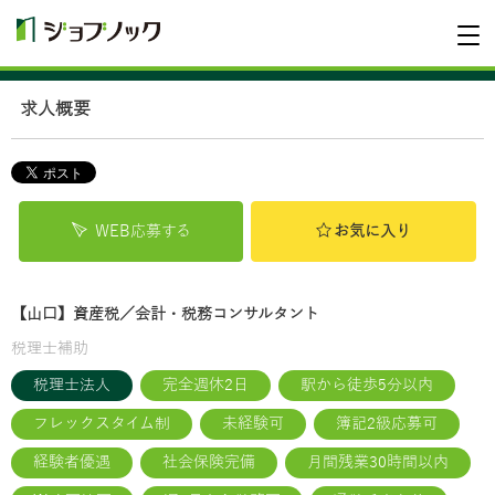
求人概要
WEB応募する
お気に入り
【山口】資産税／会計・税務コンサルタント
税理士補助
税理士法人
完全週休2日
駅から徒歩5分以内
フレックスタイム制
未経験可
簿記2級応募可
経験者優遇
社会保険完備
月間残業30時間以内