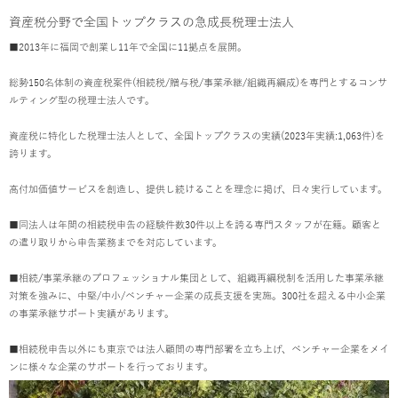
資産税分野で全国トップクラスの急成長税理士法人
■2013年に福岡で創業し11年で全国に11拠点を展開。
総勢150名体制の資産税案件(相続税/贈与税/事業承継/組織再編成)を専門とするコンサ
ルティング型の税理士法人です。
資産税に特化した税理士法人として、全国トップクラスの実績(2023年実績:1,063件)を
誇ります。
高付加価値サービスを創造し、提供し続けることを理念に掲げ、日々実行しています。
■同法人は年間の相続税申告の経験件数30件以上を誇る専門スタッフが在籍。顧客と
の遣り取りから申告業務までを対応しています。
■相続/事業承継のプロフェッショナル集団として、組織再編税制を活用した事業承継
対策を強みに、中堅/中小/ベンチャー企業の成長支援を実施。300社を超える中小企業
の事業承継サポート実績があります。
■相続税申告以外にも東京では法人顧問の専門部署を立ち上げ、ベンチャー企業をメイ
ンに様々な企業のサポートを行っております。