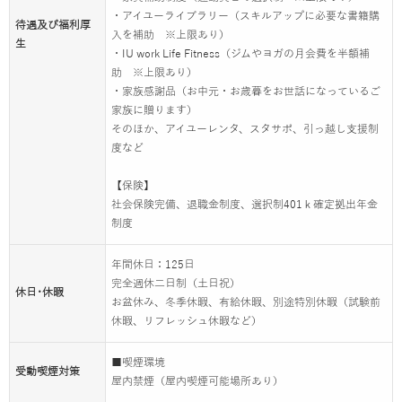
・アイユーライブラリー（スキルアップに必要な書籍購
待遇及び福利厚
入を補助 ※上限あり）
生
・IU work Life Fitness（ジムやヨガの月会費を半額補
助 ※上限あり）
・家族感謝品（お中元・お歳暮をお世話になっているご
家族に贈ります）
そのほか、アイユーレンタ、スタサポ、引っ越し支援制
度など
【保険】
社会保険完備、退職金制度、選択制401ｋ確定拠出年金
制度
年間休日：125日
完全週休二日制（土日祝）
休日･休暇
お盆休み、冬季休暇、有給休暇、別途特別休暇（試験前
休暇、リフレッシュ休暇など）
■喫煙環境
受動喫煙対策
屋内禁煙（屋内喫煙可能場所あり）