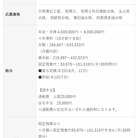
日商簿記２級、 税理士、 税理士科目複数合格、 法人税
応募資格
合格、 相続税合格、 簿記論合格、 財務諸表論合格
年収・年俸 4,000,000円 ～ 8,000,000円
※年俸制（15分割で支給）
月額：266,667～533,333円
（月額内訳）
基本給：215,997～432,023円
固定残業代：50,670～101,310円/月(30時間分）
給与
■賞与実績:年2回(6月、12月)
■昇給:年1回(7月)
【諸手当】
通勤費 上限20,000円
住宅手当 20,000円
※通勤費か住宅手当いずれか選択制になります。
固定残業あり
※月額に固定残業代50,670～101,310円を含む/月(30時
間分）