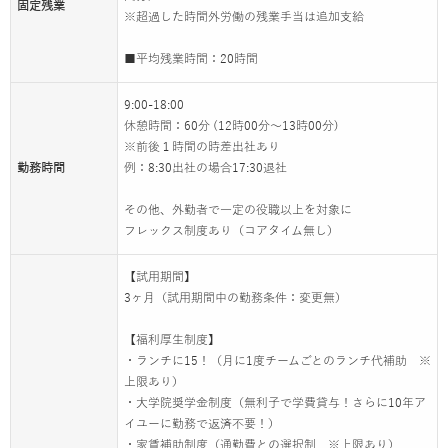
固定残業
※超過した時間外労働の残業手当は追加支給
■平均残業時間：20時間
9:00-18:00
休憩時間：60分 (12時00分～13時00分)
※前後１時間の時差出社あり
勤務時間
例：8:30出社の場合17:30退社
その他、外勤者で一定の役職以上を対象に
フレックス制度あり（コアタイム無し）
【試用期間】
3ヶ月（試用期間中の勤務条件：変更無）
【福利厚生制度】
・ランチに15！（月に1度チームごとのランチ代補助 ※
上限あり）
・大学院奨学金制度（無利子で学費貸与！さらに10年ア
イユーに勤務で返済不要！）
・家賃補助制度（通勤費との選択制 ※上限あり）