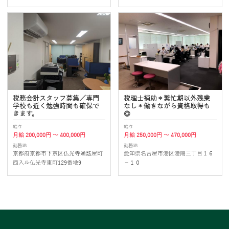
税務会計スタッフ募集／専門
税理士補助＊繁忙期以外残業
学校も近く勉強時間も確保で
なし＊働きながら資格取得も
きます。
◎
給与
給与
月給 200,000円 ～ 400,000円
月給 250,000円 ～ 470,000円
勤務地
勤務地
京都府京都市下京区仏光寺通麩屋町
愛知県名古屋市港区港陽三丁目１６
西入ル仏光寺東町129番地9
－１０