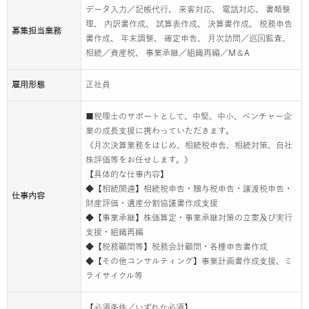
データ入力／記帳代行、 来客対応、 電話対応、 書類整
理、 内訳書作成、 試算表作成、 決算書作成、 税務申告
募集担当業務
書作成、 年末調整、 確定申告、 月次訪問／巡回監査、
相続／資産税、 事業承継／組織再編／M＆A
雇用形態
正社員
■税理士のサポートとして、中堅、中小、ベンチャー企
業の成長支援に携わっていただきます。
《月次決算業務をはじめ、相続税申告、相続対策、自社
株評価等をお任せします。》
【具体的な仕事内容】
◆【相続関連】相続税申告・贈与税申告・譲渡税申告・
仕事内容
財産評価・遺産分割協議書作成支援
◆【事業承継】株価算定・事業承継対策の立案及び実行
支援・組織再編
◆【税務顧問等】税務会計顧問・各種申告書作成
◆【その他コンサルティング】事業計画書作成支援、ミ
ライサイクル等
【必須条件／いずれか必須】