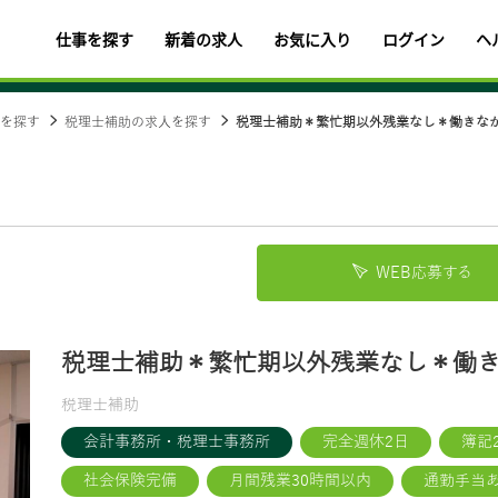
仕事を探す
新着の求人
お気に入り
ログイン
ヘ
を探す
税理士補助の求人を探す
税理士補助＊繁忙期以外残業なし＊働きなが.
WEB応募する
税理士補助＊繁忙期以外残業なし＊働
税理士補助
会計事務所・税理士事務所
完全週休2日
簿記
社会保険完備
月間残業30時間以内
通勤手当