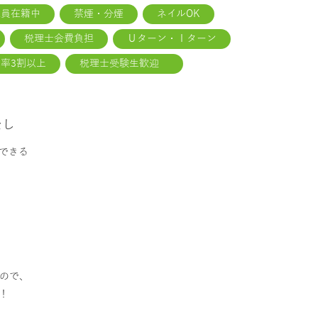
社員在籍中
禁煙・分煙
ネイルOK
税理士会費負担
Ｕターン・Ｉターン
率3割以上
税理士受験生歓迎
なし
できる
ので、
！