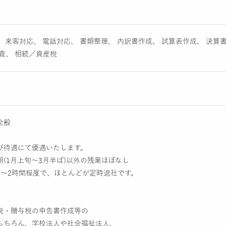
 来客対応、 電話対応、 書類整理、 内訳書作成、 試算表作成、 決算書
査、 相続／資産税
全般
び待遇にて優遇いたします。
(1月上旬～3月半ば)以外の残業ほぼなし
0～2時間程度で、ほとんどが定時退社です。
税・贈与税の申告書作成等の
もちろん、学校法人や社会福祉法人、