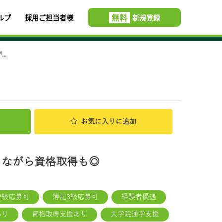
無料
ルプ
採用ご担当者様
新規登録
..
お気に入り
に追加
きながら資格取得も◎
2級応募可
簿記3級応募可
経験者優遇
あり
資格取得支援あり
大学院通学支援