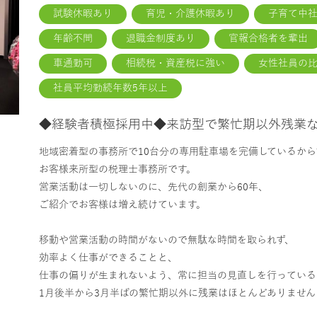
試験休暇あり
育児・介護休暇あり
子育て中
年齢不問
退職金制度あり
官報合格者を輩出
車通勤可
相続税・資産税に強い
女性社員の比
社員平均勤続年数5年以上
◆経験者積極採用中◆来訪型で繁忙期以外残業
地域密着型の事務所で10台分の専用駐車場を完備しているから
お客様来所型の税理士事務所です。
営業活動は一切しないのに、先代の創業から60年、
ご紹介でお客様は増え続けています。
移動や営業活動の時間がないので無駄な時間を取られず、
効率よく仕事ができることと、
仕事の偏りが生まれないよう、常に担当の見直しを行っている
1月後半から3月半ばの繁忙期以外に残業はほとんどありません