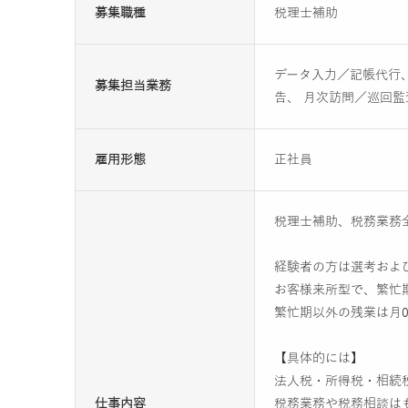
募集職種
税理士補助
データ入力／記帳代行、
募集担当業務
告、 月次訪問／巡回監
雇用形態
正社員
税理士補助、税務業務
経験者の方は選考およ
お客様来所型で、繁忙期
繁忙期以外の残業は月
【具体的には】
法人税・所得税・相続
仕事内容
税務業務や税務相談は