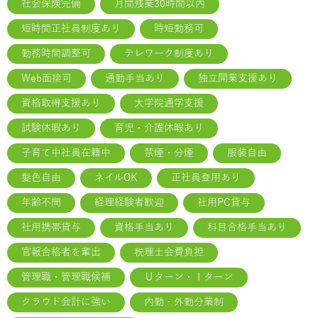
社会保険完備
月間残業30時間以内
短時間正社員制度あり
時短勤務可
勤務時間調整可
テレワーク制度あり
Web面接可
通勤手当あり
独立開業支援あり
資格取得支援あり
大学院通学支援
試験休暇あり
育児・介護休暇あり
子育て中社員在籍中
禁煙・分煙
服装自由
髪色自由
ネイルOK
正社員登用あり
年齢不問
経理経験者歓迎
社用PC貸与
社用携帯貸与
資格手当あり
科目合格手当あり
官報合格者を輩出
税理士会費負担
管理職・管理職候補
Ｕターン・Ｉターン
クラウド会計に強い
内勤・外勤分業制