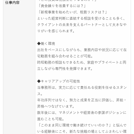
仕事内容
「資金繰りを改善するには？」
「新規事業を始めたいが、税務リスクは？」
といった経営判断に直結する相談を受けることも多く、
クライアントの未来を支えるパートナーとして大きなや
りがいを感じられます。
◆働く環境
出社をベースにしながらも、業務内容や状況に応じて在
宅勤務を組み合わせることが可能。
時短勤務の相談もできるため、家庭やプライベートと両
立しながら専門性を発揮できます。
◆キャリアアップの可能性
当事務所は、実力に応じて責任ある役割を任せるスタン
ス。
年功序列ではなく、努力と成果を正当に評価し、昇給・
昇格へつなげています。
数年後には、マネジメントや経営者の参謀ポジションに
進むことも可能。
「このまま同じ環境で働き続けていいのか？」と悩んで
いる経験者にこそ、新たな挑戦の場としてふさわしい環