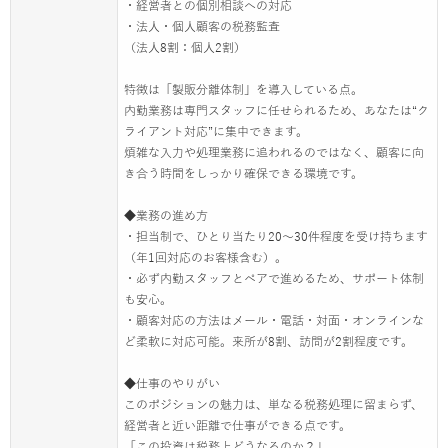
・経営者との個別相談への対応
・法人・個人顧客の税務監査
（法人8割：個人2割）
特徴は「製販分離体制」を導入している点。
内勤業務は専門スタッフに任せられるため、あなたは“ク
ライアント対応”に集中できます。
煩雑な入力や処理業務に追われるのではなく、顧客に向
き合う時間をしっかり確保できる環境です。
◆業務の進め方
・担当制で、ひとり当たり20〜30件程度を受け持ちます
（年1回対応のお客様含む）。
・必ず内勤スタッフとペアで進めるため、サポート体制
も安心。
・顧客対応の方法はメール・電話・対面・オンラインな
ど柔軟に対応可能。来所が8割、訪問が2割程度です。
◆仕事のやりがい
このポジションの魅力は、単なる税務処理に留まらず、
経営者と近い距離で仕事ができる点です。
「この投資は税務上どうなるのか？」