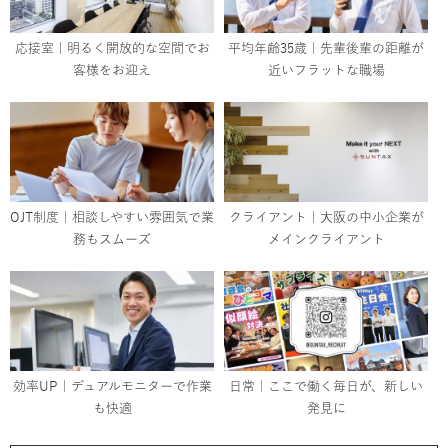
応接室｜明るく開放的な空間でお
平均年齢35歳｜先輩後輩の距離が
客様をお迎え
近いフラットな職場
OJT制度｜相談しやすい雰囲気で業
クライアント｜大阪の中小企業が
務もスムーズ
メインクライアント
効率UP｜デュアルモニターで作業
日常｜ここで働く毎日が、新しい
も快適
発見に