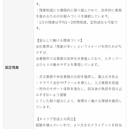
す。
・残業削減にも積極的に取り組んでおり、効率的に業務
を進めるための仕組みづくりを継続しています。
・1日の残業は平均1〜2時間程度。定時退社も可能で
す。
【安心して働ける環境づくり】
会計業界は「残業が多い」というイメージを持たれがち
ですが、
当事務所では業務の効率化を推進しており、スタッフ一
人ひとりの働きやすさを重視しています。
固定残業
・月次業務や申告業務の分担を徹底し、属人化を防止
・クラウド会計やITツールを導入し、入力業務を削減
・所内のサポート体制を強化し、担当者が負担を抱え込
みすぎないよう調整
こうした取り組みにより、無理なく働ける環境を維持し
ています。
【キャリア形成との両立】
経験を積んでいく中で、より大きなクライアントを担当