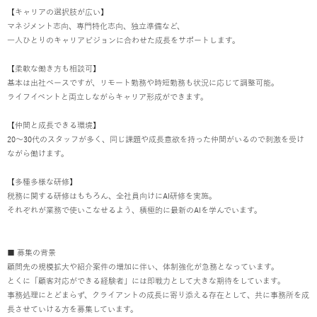
【キャリアの選択肢が広い】
マネジメント志向、専門特化志向、独立準備など、
一人ひとりのキャリアビジョンに合わせた成長をサポートします。
【柔軟な働き方も相談可】
基本は出社ベースですが、リモート勤務や時短勤務も状況に応じて調整可能。
ライフイベントと両立しながらキャリア形成ができます。
【仲間と成長できる環境】
20〜30代のスタッフが多く、同じ課題や成長意欲を持った仲間がいるので刺激を受け
ながら働けます。
【多種多様な研修】
税務に関する研修はもちろん、全社員向けにAI研修を実施。
それぞれが業務で使いこなせるよう、積極的に最新のAIを学んでいます。
■ 募集の背景
顧問先の規模拡大や紹介案件の増加に伴い、体制強化が急務となっています。
とくに「顧客対応ができる経験者」には即戦力として大きな期待をしています。
事務処理にとどまらず、クライアントの成長に寄り添える存在として、共に事務所を成
長させていける方を募集しています。