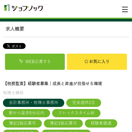
求人概要
WEB応募する
お気に入り
【税務監査】経験者募集｜成長と昇進が目指せる環境
税理士補助
会計事務所・税理士事務所
完全週休2日
駅から徒歩5分以内
フレックスタイム制
簿記2級応募可
簿記3級応募可
経験者優遇