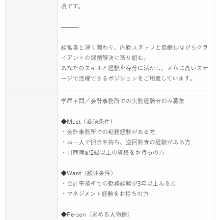
境です。
———
経営者と深く関わり、内勤スタッフと協働しながらクラ
イアントの課題解決に取り組む。
あなたのスキルと経験を存分に活かし、さらに高いステ
ージで活躍できるポジションをご用意しています。
学歴不問／会計事務所での実務経験者のみ募集
◆Must（必須条件）
・会計事務所での勤務経験がある方
・お一人で担当を持ち、巡回監査の経験がある方
・日商簿記2級以上の資格をお持ちの方
◆Want（歓迎条件）
・会計事務所での勤務経験が3年以上ある方
・マネジメント経験をお持ちの方
◆Person（求める人物像）