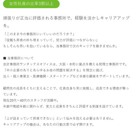
女性社員の比率3割以上
頑張りが正当に評価される事務所で、経験を活かしキャリアアップ
を。
「このまま今の事務所にいていいのだろうか？」
「役職も昇進の枠も埋まっていて、努力が評価につながらない」
もしそんな思いを抱いているなら、当事務所で次のキャリアを築きませんか。
■ 当事務所について
会計事務所サンタックスオフィスは、大阪・本町に拠点を構える税理士事務所です。
「中小企業のありとあらゆるお金の問題を解決する」を理念に掲げ、
法人・個人事業主・医療機関・スタートアップなど多様な顧客をサポートしています。
顧問先の成長をともに支えることで、社員自身も常に挑戦し、成長できる環境が整っ
ています。
現在20代〜40代のスタッフが活躍中。
年齢や勤続年数に関わらず、実力と成果をきちんと評価する制度を設けています。
「上が詰まっていて昇進できない」という悩みを抱える必要はありません。
キャリアアップの機会は、あなたの行動次第で必ず開けます。