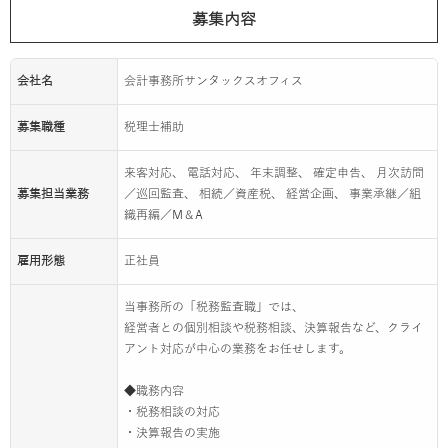
募集内容
会社名
会計事務所サンタックスオフィス
募集職種
税理士補助
来客対応、 電話対応、 年末調整、 確定申告、 月次訪問
募集担当業務
／巡回監査、 相続／資産税、 経営企画、 事業承継／組
織再編／M＆A
雇用形態
正社員
当事務所の「税務監査職」では、
経営者との個別相談や税務相談、決算報告など、クライ
アント対応が中心の業務をお任せします。
◆職務内容
・税務相談の対応
・決算報告の実施