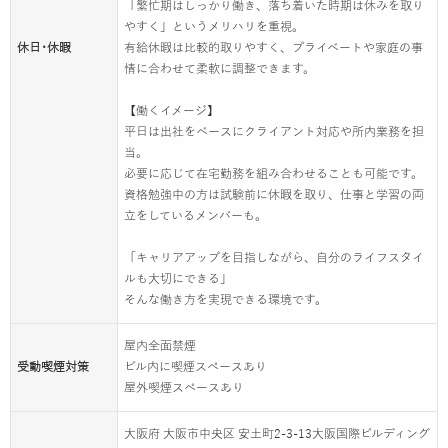
「繁忙期はしっかり働き、落ち着いた時期は休みを取り
やすく」というメリハリを重視。
休日･休暇
有給休暇は比較的取りやすく、プライベートや家庭の事
情に合わせて柔軟に調整できます。
【働くイメージ】
平日は出社をベースにクライアント対応や所内業務を担
当。
必要に応じて在宅勤務を組み合わせることも可能です。
資格勉強中の方は試験前に休暇を取り、仕事と学習の両
立をしているメンバーも。
「キャリアアップを目指しながら、自分のライフスタイ
ルも大切にできる」
そんな働き方を実現できる環境です。
屋内全面禁煙
受動喫煙対策
ビル内に喫煙スペースあり
屋外喫煙スペースあり
大阪府 大阪市中央区 安土町2-3-13大阪国際ビルディング