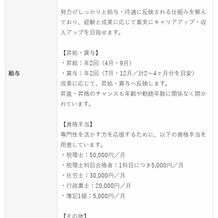
努力がしっかりと給与・待遇に反映される仕組みを整え
ており、経験と成果に応じて着実にキャリアアップ・収
入アップを目指せます。
【昇給・賞与】
・昇給：年2回（4月・9月）
給与
・賞与：年2回（7月・12月／計2〜4ヶ月分を目安）
成果に応じて、昇給・賞与へ反映します。
昇進・昇格のチャンスも年齢や勤続年数に関係なく開か
れています。
【資格手当】
専門性を活かす方を応援するために、以下の資格手当を
用意しています。
・税理士：50,000円／月
・税理士科目合格者：1科目につき5,000円／月
・社労士：30,000円／月
・行政書士：20,000円／月
・簿記1級：5,000円／月
【その他】