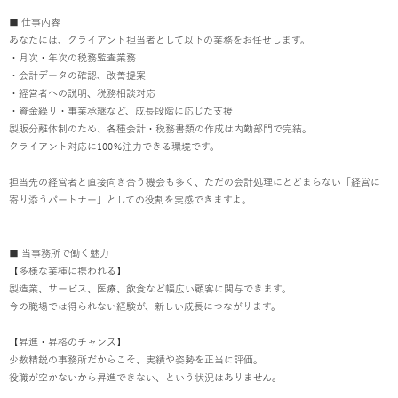
■ 仕事内容
あなたには、クライアント担当者として以下の業務をお任せします。
・月次・年次の税務監査業務
・会計データの確認、改善提案
・経営者への説明、税務相談対応
・資金繰り・事業承継など、成長段階に応じた支援
製販分離体制のため、各種会計・税務書類の作成は内勤部門で完結。
クライアント対応に100％注力できる環境です。
担当先の経営者と直接向き合う機会も多く、ただの会計処理にとどまらない「経営に
寄り添うパートナー」としての役割を実感できますよ。
■ 当事務所で働く魅力
【多様な業種に携われる】
製造業、サービス、医療、飲食など幅広い顧客に関与できます。
今の職場では得られない経験が、新しい成長につながります。
【昇進・昇格のチャンス】
少数精鋭の事務所だからこそ、実績や姿勢を正当に評価。
役職が空かないから昇進できない、という状況はありません。