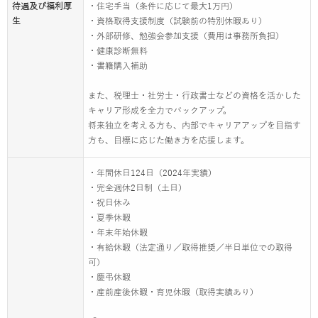
待遇及び福利厚
・住宅手当（条件に応じて最大1万円）
生
・資格取得支援制度（試験前の特別休暇あり）
・外部研修、勉強会参加支援（費用は事務所負担）
・健康診断無料
・書籍購入補助
また、税理士・社労士・行政書士などの資格を活かした
キャリア形成を全力でバックアップ。
将来独立を考える方も、内部でキャリアアップを目指す
方も、目標に応じた働き方を応援します。
・年間休日124日（2024年実績）
・完全週休2日制（土日）
・祝日休み
・夏季休暇
・年末年始休暇
・有給休暇（法定通り／取得推奨／半日単位での取得
可）
・慶弔休暇
・産前産後休暇・育児休暇（取得実績あり）