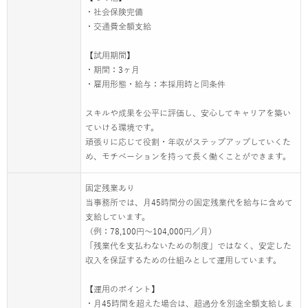
・社会保険完備
・交通費全額支給
【試用期間】
・期間：3ヶ月
・雇用形態・給与：本採用時と同条件
スキルや成果を公平に評価し、安心してキャリアを築い
ていける環境です。
頑張りに応じて役割・年収がステップアップしていくた
め、モチベーションを持って長く働くことができます。
固定残業あり
当事務所では、月45時間分の固定残業代を給与に含めて
支給しています。
（例：78,100円～104,000円／月）
「残業代を支払わないための制度」ではなく、安定した
収入を保証するための仕組みとして運用しています。
【運用のポイント】
・月45時間を超えた場合は、超過分を別途全額支給しま