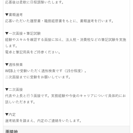
応募後は柔軟に日程調整いたします。
▼書類選考
応募いただいた履歴書・職務経歴書をもとに、書類選考を行います。
▼一次面接＋筆記試験
経験やスキルを確認する面接に加え、法人税・消費税などの筆記試験を実施
します。
電卓と筆記用具をご持参ください。
▼適性検査
WEB上で受験いただく適性検査です（15分程度）。
二次面接までに受験をお願いしています。
▼二次面接
代表や上長と行う面接です。実務経験や今後のキャリアについて具体的にお
話しいただきます。
▼内定
選考結果を踏まえ、内定のご連絡をいたします。
面接地